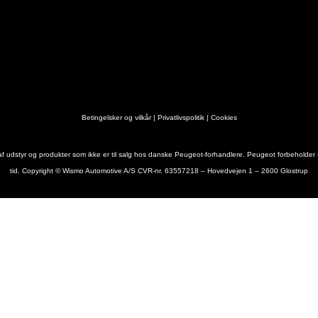
Betingelsker og vilkår
|
Privatlivspolitik
|
Cookies
 udstyr og produkter som ikke er til salg hos danske Peugeot-forhandlere. Peugeot forbeholder sig 
tid. Copyright
© Wismo Automotive A/S CVR-nr. 63557218 – Hovedvejen 1 – 2600 Glostrup