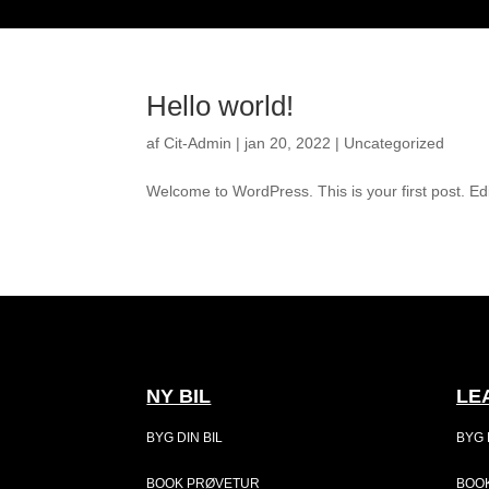
Hello world!
af
Cit-Admin
|
jan 20, 2022
|
Uncategorized
Welcome to WordPress. This is your first post. Edit 
NY BIL
LE
BYG DIN BIL
BYG 
BOOK PRØVETUR
BOO