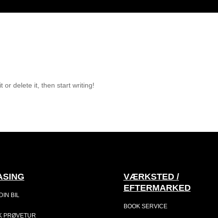
or delete it, then start writing!
ASING
VÆRKSTED /
EFTERMARKED
DIN BIL
BOOK SERVICE
K PRØVETUR