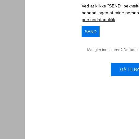
Ved at klikke "SEND" bekræfte
behandlingen af mine persond
persondatapolitik
SEND
Mangler formularen? Det kan sk
GÅ TILB